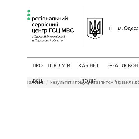
м. Одес
ПРО
ПОСЛУГИ
КАБІНЕТ
Е-ЗАПИС
КОН
РСЦ
ВОДІЯ
Головна
Результати пошуку за запитом "Правила д