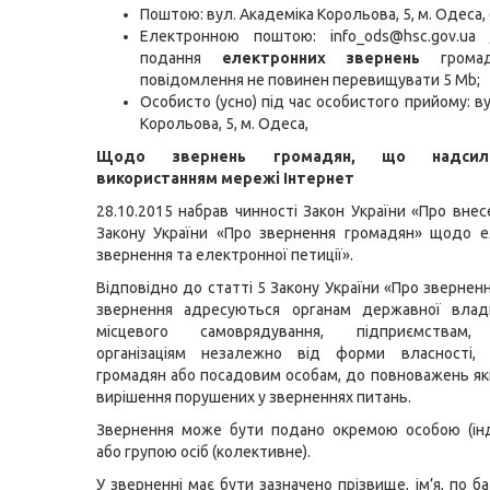
Поштою: вул. Академіка Корольова, 5, м. Одеса,
Електронною поштою: info_ods@hsc.gov.ua
подання
електронних
звернень
грома
повідомлення не повинен перевищувати 5 Mb;
Особисто (усно) під час особистого прийому: в
Корольова, 5, м. Одеса,
Щодо звернень громадян, що надсил
використанням мережі Інтернет
28.10.2015 набрав чинності Закон України «Про внес
Закону України «Про звернення громадян» щодо е
звернення та електронної петиції».
Відповідно до статті 5 Закону України «Про звернен
звернення адресуються органам державної влад
місцевого самоврядування, підприємствам, 
організаціям незалежно від форми власності, 
громадян або посадовим особам, до повноважень я
вирішення порушених у зверненнях питань.
Звернення може бути подано окремою особою (інд
або групою осіб (колективне).
У зверненні має бути зазначено прізвище, ім’я, по ба