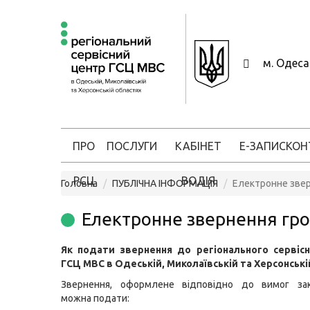
м. Одес
ПРО
ПОСЛУГИ
КАБІНЕТ
Е-ЗАПИС
КОН
РСЦ
ВОДІЯ
Головна
ПУБЛІЧНА ІНФОРМАЦІЯ
Електронне зве
Електронне звернення гр
Як подати звернення до регіонального сервіс
ГСЦ МВС в Одеській, Миколаївській та Херсонські
Звернення, оформлене відповідно до вимог зак
можна подати: