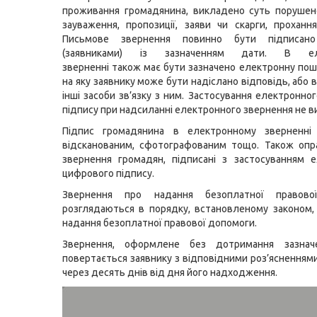
проживання громадянина, викладено суть порушен
зауваження, пропозиції, заяви чи скарги, проханн
Письмове звернення повинно бути підписано
(заявниками) із зазначенням дати. В ел
зверненні також має бути зазначено електронну пош
на яку заявнику може бути надіслано відповідь, або 
інші засоби зв’язку з ним. Застосування електронно
підпису при надсиланні електронного звернення не в
Підпис громадянина в електронному зверненн
відсканованим, сфотографованим тощо. Також опр
звернення громадян, підписані з застосуванням 
цифрового підпису.
Звернення про надання безоплатної правово
розглядаються в порядку, встановленому законом
надання безоплатної правової допомоги.
Звернення, оформлене без дотримання зазнач
повертається заявнику з відповідними роз’ясненнями
через десять днів від дня його надходження.